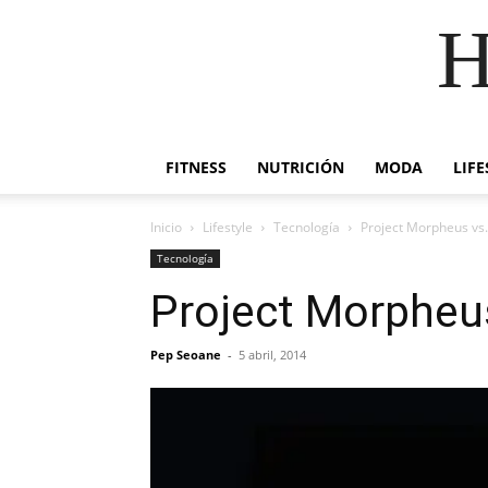
H
FITNESS
NUTRICIÓN
MODA
LIFE
Inicio
Lifestyle
Tecnología
Project Morpheus vs.
Tecnología
Project Morpheus
Pep Seoane
-
5 abril, 2014