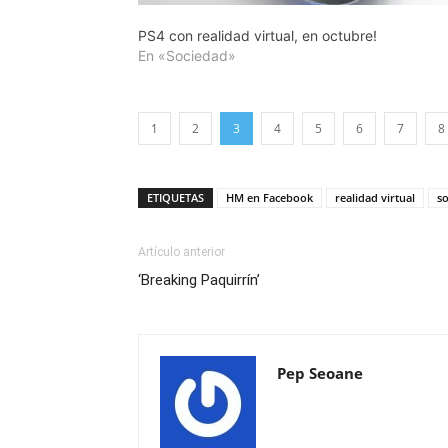
PS4 con realidad virtual, en octubre!
En «Sociedad»
1
2
3
4
5
6
7
8
ETIQUETAS
HM en Facebook
realidad virtual
s
Artículo anterior
‘Breaking Paquirrín’
Pep Seoane