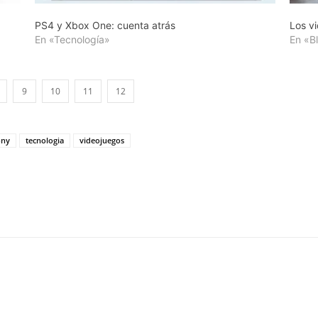
PS4 y Xbox One: cuenta atrás
Los v
En «Tecnología»
En «B
9
10
11
12
ony
tecnologia
videojuegos