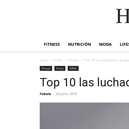
H
FITNESS
NUTRICIÓN
MODA
LIFE
Inicio
Fotos
Chicas
Top 10 las luchadoras guap
Chicas
Fotos
VIRAL
Top 10 las luch
Fabiola
-
20 junio, 2018