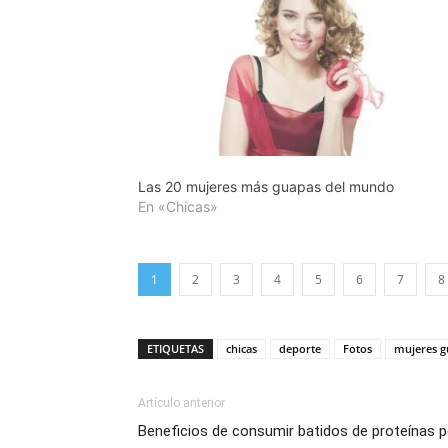
Las 20 mujeres más guapas del mundo
En «Chicas»
1
2
3
4
5
6
7
8
ETIQUETAS
chicas
deporte
Fotos
mujeres g
Artículo anterior
Beneficios de consumir batidos de proteínas p