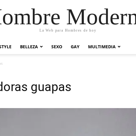
ombre Moder
La Web para Hombres de hoy
STYLE
BELLEZA
SEXO
GAY
MULTIMEDIA
as
adoras guapas