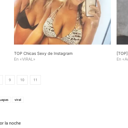
TOP Chicas Sexy de Instagram
[TOP]
En «VIRAL»
En «A
9
10
11
uapas
viral
or la noche