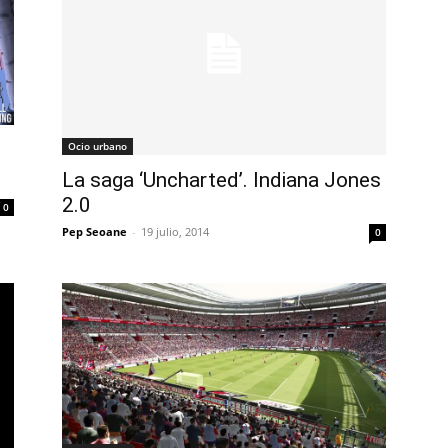
Ocio urbano
La saga ‘Uncharted’. Indiana Jones
2.0
0
Pep Seoane
-
19 julio, 2014
0