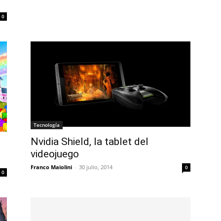
0
Tecnología
Nvidia Shield, la tablet del
videojuego
Franco Maiolini
-
30 julio, 2014
0
0