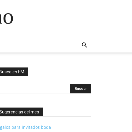
no
Busca en HM
Sugerencias del mes
galos para invitados boda