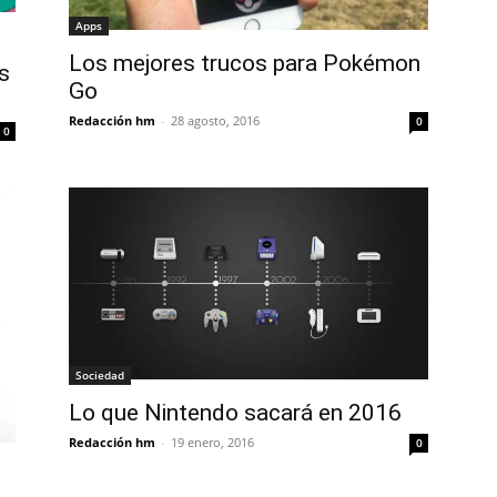
Apps
Los mejores trucos para Pokémon
s
Go
Redacción hm
-
28 agosto, 2016
0
0
Sociedad
Lo que Nintendo sacará en 2016
Redacción hm
-
19 enero, 2016
0