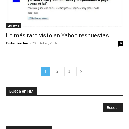
Lifestyle
Lo más raro visto en Yahoo respuestas
Redacción hm
-
23 octubre, 2016
0
1
2
3
Busca en HM