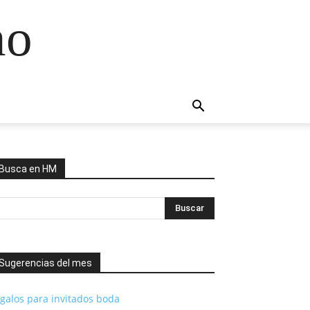
no
Busca en HM
Sugerencias del mes
galos para invitados boda