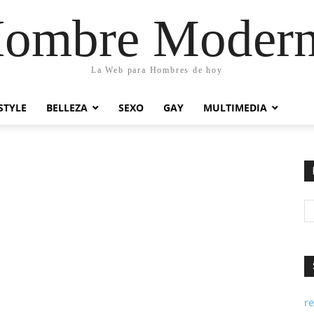
ombre Moder
La Web para Hombres de hoy
STYLE
BELLEZA
SEXO
GAY
MULTIMEDIA
re