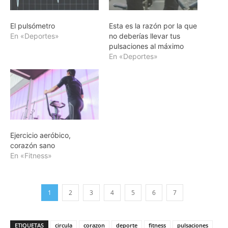
El pulsómetro
Esta es la razón por la que
En «Deportes»
no deberías llevar tus
pulsaciones al máximo
En «Deportes»
Ejercicio aeróbico,
corazón sano
En «Fitness»
1
2
3
4
5
6
7
ETIQUETAS
circula
corazon
deporte
fitness
pulsaciones