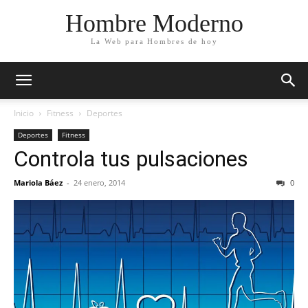
Hombre Moderno
La Web para Hombres de hoy
Inicio
Fitness
Deportes
Deportes
Fitness
Controla tus pulsaciones
Mariola Báez
-
24 enero, 2014
0