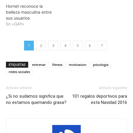
Hornet reconoce la
belleza masculina entre
sus usuarios
En «GAY»
1
2
3
4
5
6
7
ETIQUETAS
entrenar
fitness
motivacion
psicologia
redes sociales
Artículo anterior
Artículo siguiente
¿Si no sudamos significa que
101 regalos deportivos para
no estamos quemando grasa?
esta Navidad 2016