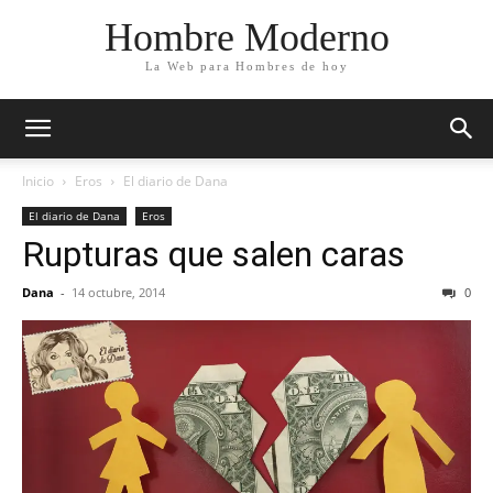
Hombre Moderno
La Web para Hombres de hoy
Inicio
Eros
El diario de Dana
El diario de Dana
Eros
Rupturas que salen caras
Dana
-
14 octubre, 2014
0