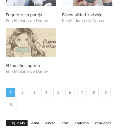
Engordar en pareja
Bisexualidad invisible
En «El diario de Dana»
En «El diario de Dana»
El tamaño importa
En «El diario de Dana»
1
2
3
4
5
6
7
8
9
10
ETIQUETAS
dana
dinero
eros
erotismo
relaciones