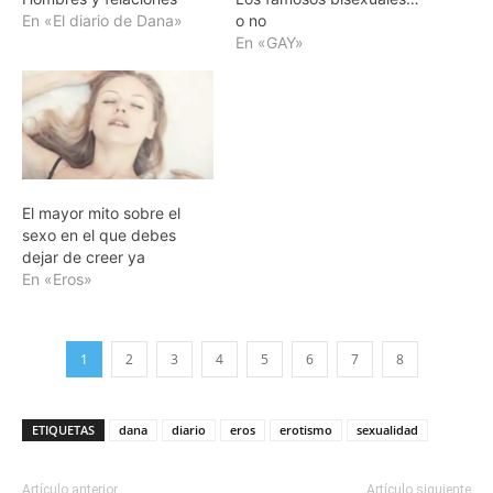
En «El diario de Dana»
o no
En «GAY»
El mayor mito sobre el
sexo en el que debes
dejar de creer ya
En «Eros»
1
2
3
4
5
6
7
8
ETIQUETAS
dana
diario
eros
erotismo
sexualidad
Artículo anterior
Artículo siguiente