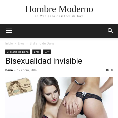
Hombre Moderno
La Web para Hombres de hoy
Inicio
Eros
El diario de Dana
El diario de Dana
Eros
GAY
Bisexualidad invisible
Dana
-
17 enero, 2016
0