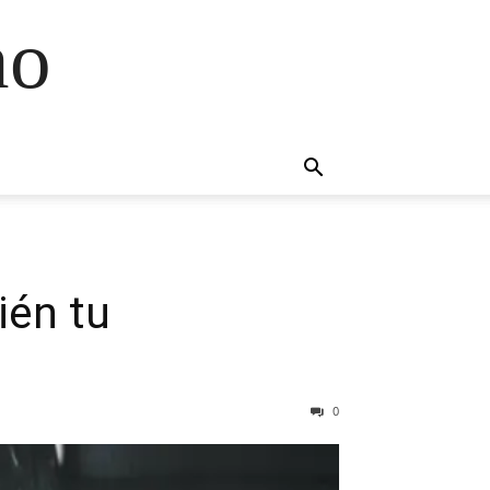
no
ién tu
0