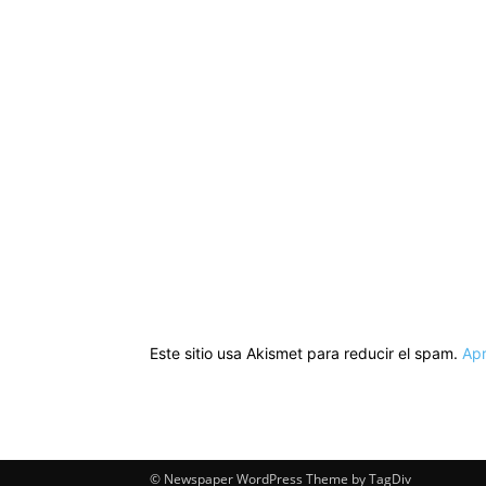
Este sitio usa Akismet para reducir el spam.
Apr
© Newspaper WordPress Theme by TagDiv