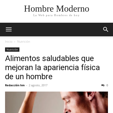
Hombre Moderno
La Web para Hombres de hoy
Inicio
Nutrición
Nutrición
Alimentos saludables que
mejoran la apariencia física
de un hombre
Redacción hm
-
2 agosto, 2017
0