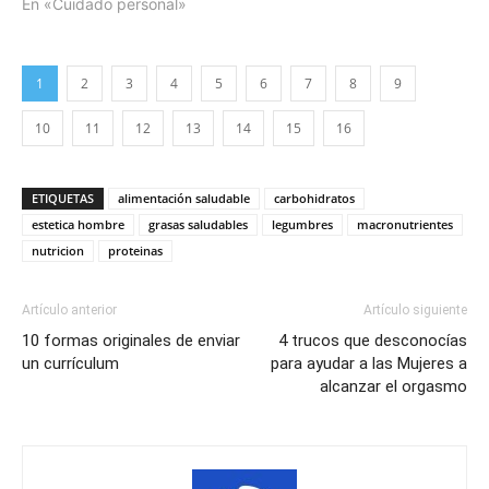
En «Cuidado personal»
1
2
3
4
5
6
7
8
9
10
11
12
13
14
15
16
ETIQUETAS
alimentación saludable
carbohidratos
estetica hombre
grasas saludables
legumbres
macronutrientes
nutricion
proteinas
Artículo anterior
Artículo siguiente
10 formas originales de enviar
4 trucos que desconocías
un currículum
para ayudar a las Mujeres a
alcanzar el orgasmo