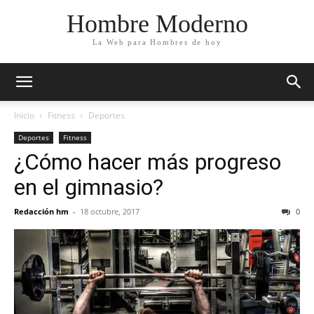
Hombre Moderno
La Web para Hombres de hoy
Inicio
Fitness
Deportes
Deportes
Fitness
¿Cómo hacer más progreso
en el gimnasio?
Redacción hm
-
18 octubre, 2017
0