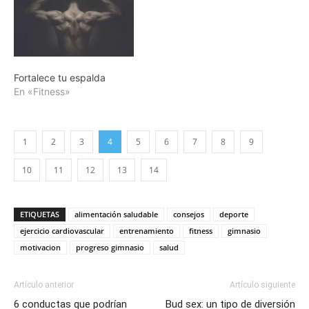
Fortalece tu espalda
En «Fitness»
1
2
3
4
5
6
7
8
9
10
11
12
13
14
ETIQUETAS
alimentación saludable
consejos
deporte
ejercicio cardiovascular
entrenamiento
fitness
gimnasio
motivacion
progreso gimnasio
salud
Artículo anterior
Artículo siguiente
6 conductas que podrían
Bud sex: un tipo de diversión