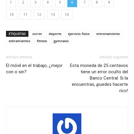
1
2
3
4
5
6
7
8
9
10
11
12
13
14
ETIQUETAS
correr
deporte
ejercicio fisico
entrenamiento
estiramientos
fitness
gymnasio
Artículo anterior
Artículo siguiente
El móvil en el trabajo, ¿mejor
Esta moneda de 25 centavos
con o sin?
tiene un error oculto del
Banco Central. Si la
encuentras, ¡puedes hacerte
rico!