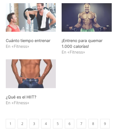
Cuánto tiempo entrenar
¡Entreno para quemar
En «Fitness»
1.000 calorías!
En «Fitness»
¿Qué es el HIIT?
En «Fitness»
1
2
3
4
5
6
7
8
9