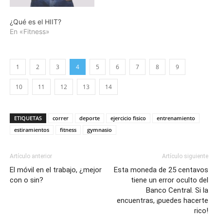
¿Qué es el HIIT?
En «Fitness»
1
2
3
4
5
6
7
8
9
10
11
12
13
14
ETIQUETAS
correr
deporte
ejercicio fisico
entrenamiento
estiramientos
fitness
gymnasio
Artículo anterior
Artículo siguiente
El móvil en el trabajo, ¿mejor
Esta moneda de 25 centavos
con o sin?
tiene un error oculto del
Banco Central. Si la
encuentras, ¡puedes hacerte
rico!