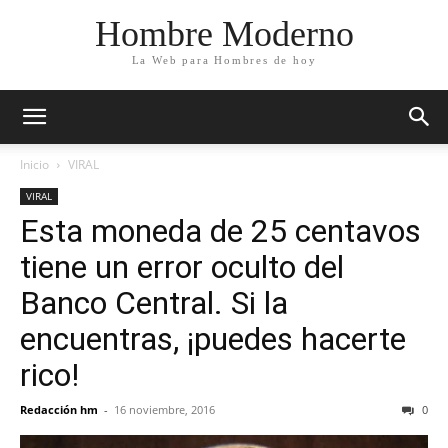
Hombre Moderno
La Web para Hombres de hoy
Inicio
VIRAL
VIRAL
Esta moneda de 25 centavos
tiene un error oculto del
Banco Central. Si la
encuentras, ¡puedes hacerte
rico!
Redacción hm
-
16 noviembre, 2016
0