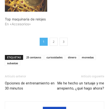
Top maquinaria de relojes
En «Accesorios»
1
2
3
ETIQUETAS
25 centavos
curiosidades
dinero
monedas
subastas
Artículo anterior
Artículo siguiente
Opciones de entrenamiento en
Me he hecho un tatuaje y me
30 minutos
arrepiento, ¿qué hago ahora?