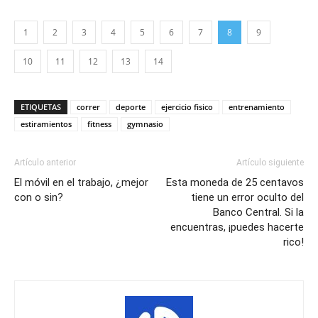
1
2
3
4
5
6
7
8
9
10
11
12
13
14
ETIQUETAS
correr
deporte
ejercicio fisico
entrenamiento
estiramientos
fitness
gymnasio
Artículo anterior
Artículo siguiente
El móvil en el trabajo, ¿mejor
Esta moneda de 25 centavos
con o sin?
tiene un error oculto del
Banco Central. Si la
encuentras, ¡puedes hacerte
rico!