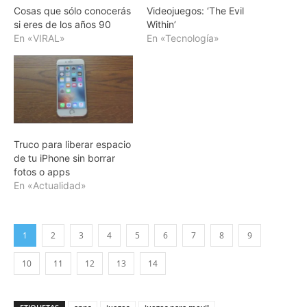
Cosas que sólo conocerás
Videojuegos: ‘The Evil
si eres de los años 90
Within’
En «VIRAL»
En «Tecnología»
Truco para liberar espacio
de tu iPhone sin borrar
fotos o apps
En «Actualidad»
1
2
3
4
5
6
7
8
9
10
11
12
13
14