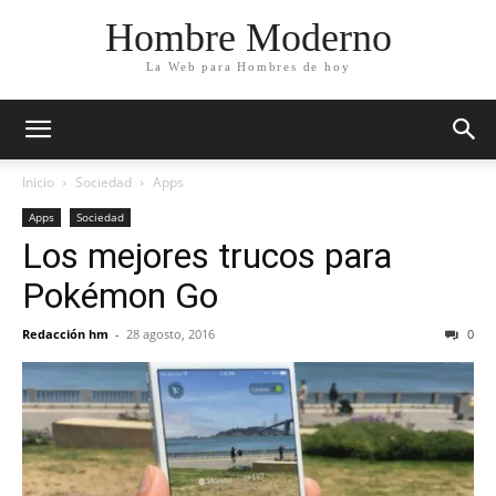
Hombre Moderno
La Web para Hombres de hoy
Inicio
Sociedad
Apps
Apps
Sociedad
Los mejores trucos para
Pokémon Go
Redacción hm
-
28 agosto, 2016
0