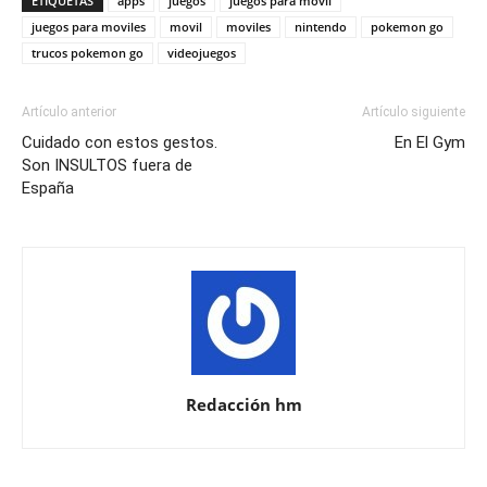
ETIQUETAS
apps
juegos
juegos para movil
juegos para moviles
movil
moviles
nintendo
pokemon go
trucos pokemon go
videojuegos
Artículo anterior
Artículo siguiente
Cuidado con estos gestos.
En El Gym
Son INSULTOS fuera de
España
Redacción hm