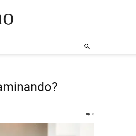
no
caminando?
0