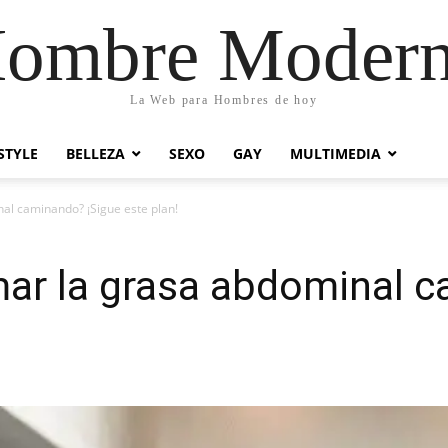
ombre Moder
La Web para Hombres de hoy
STYLE
BELLEZA
SEXO
GAY
MULTIMEDIA
al caminando? ¡Sigue este plan!
mar la grasa abdominal 