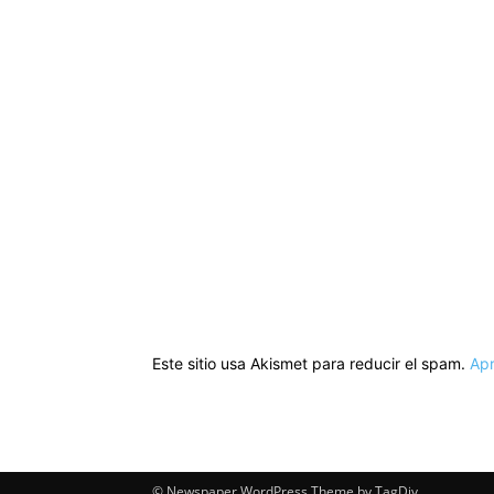
Este sitio usa Akismet para reducir el spam.
Apr
© Newspaper WordPress Theme by TagDiv