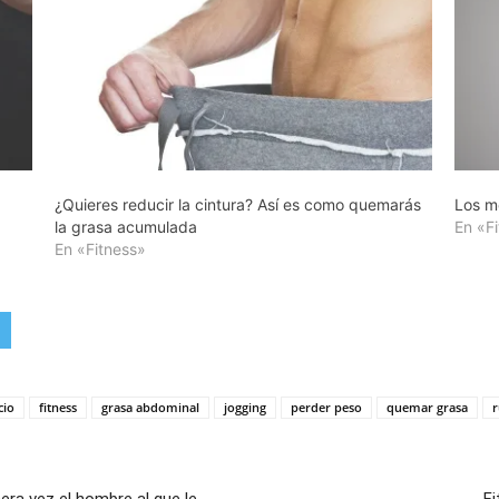
¿Quieres reducir la cintura? Así es como quemarás
Los m
la grasa acumulada
En «F
En «Fitness»
cio
fitness
grasa abdominal
jogging
perder peso
quemar grasa
r