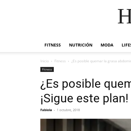
H
FITNESS
NUTRICIÓN
MODA
LIFE
Inicio
Fitness
¿Es posible quemar la grasa abdomin
Fitness
¿Es posible que
¡Sigue este plan!
Fabiola
-
1 octubre, 2018