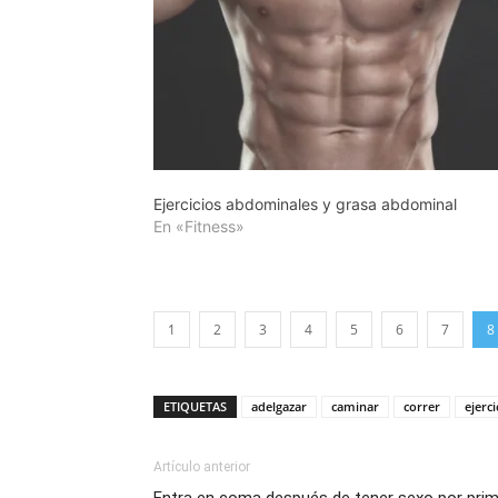
Ejercicios abdominales y grasa abdominal
En «Fitness»
1
2
3
4
5
6
7
8
ETIQUETAS
adelgazar
caminar
correr
ejerci
Artículo anterior