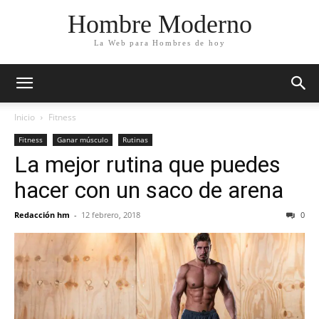
Hombre Moderno
La Web para Hombres de hoy
Inicio
Fitness
Fitness
Ganar músculo
Rutinas
La mejor rutina que puedes
hacer con un saco de arena
Redacción hm
-
12 febrero, 2018
0