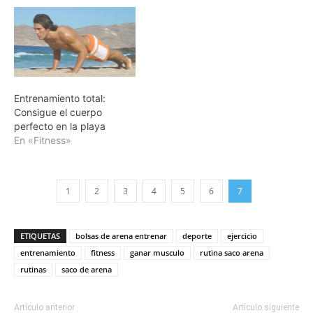
Entrenamiento total:
Consigue el cuerpo
perfecto en la playa
En «Fitness»
1
2
3
4
5
6
7
ETIQUETAS
bolsas de arena entrenar
deporte
ejercicio
entrenamiento
fitness
ganar musculo
rutina saco arena
rutinas
saco de arena
Artículo anterior
Artículo siguiente