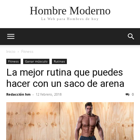
Hombre Moderno
La Web para Hombres de hoy
Inicio
Fitness
Fitness
Ganar músculo
Rutinas
La mejor rutina que puedes
hacer con un saco de arena
Redacción hm
-
12 febrero, 2018
0