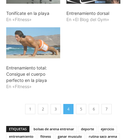
Tonifícate en la playa
Entrenamiento dorsal
En «Fitness»
En «El Blog del Gym»
Entrenamiento total:
Consigue el cuerpo
perfecto en la playa
En «Fitness»
1
2
3
4
5
6
7
ETIQUETAS
bolsas de arena entrenar
deporte
ejercicio
entrenamiento
fitness
ganar musculo
rutina saco arena