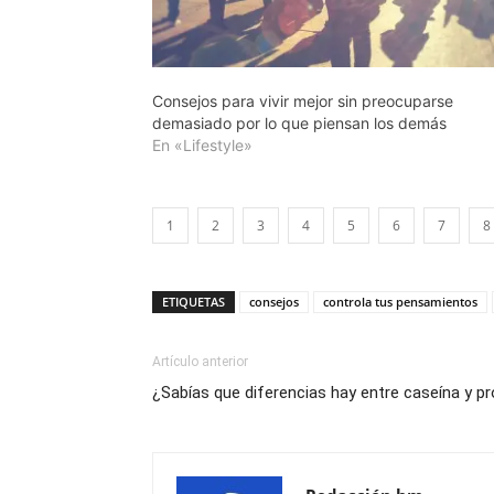
Consejos para vivir mejor sin preocuparse
demasiado por lo que piensan los demás
En «Lifestyle»
1
2
3
4
5
6
7
8
ETIQUETAS
consejos
controla tus pensamientos
Artículo anterior
¿Sabías que diferencias hay entre caseína y pr