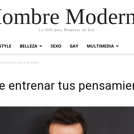
ombre Moder
La Web para Hombres de hoy
STYLE
BELLEZA
SEXO
GAY
MULTIMEDIA
samientos para el éxito
 entrenar tus pensamien