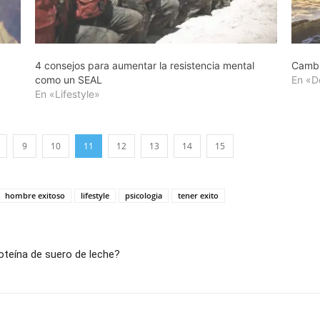
4 consejos para aumentar la resistencia mental
Cambi
como un SEAL
En «D
En «Lifestyle»
9
10
11
12
13
14
15
hombre exitoso
lifestyle
psicologia
tener exito
oteína de suero de leche?