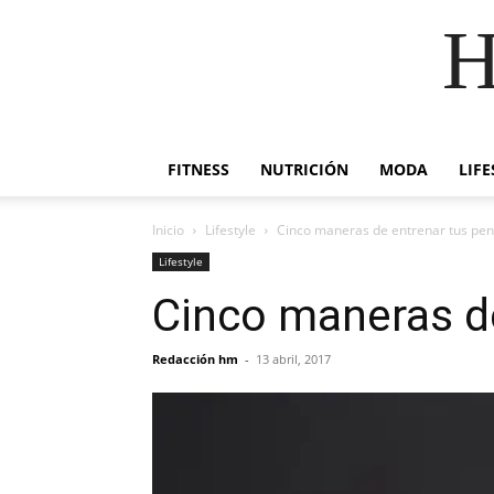
H
FITNESS
NUTRICIÓN
MODA
LIFE
Inicio
Lifestyle
Cinco maneras de entrenar tus pen
Lifestyle
Cinco maneras de
Redacción hm
-
13 abril, 2017