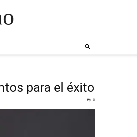
no
tos para el éxito
0