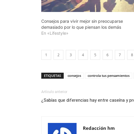
Consejos para vivir mejor sin preocuparse
demasiado por lo que piensan los demás
En «Lifestyle»
1
2
3
4
5
6
7
8
ETIQUETAS
consejos
controla tus pensamientos
Artículo anterior
¿Sabías que diferencias hay entre caseína y pr
Redacción hm