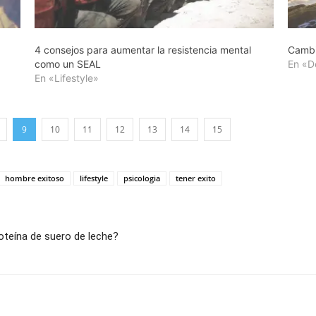
4 consejos para aumentar la resistencia mental
Cambi
como un SEAL
En «D
En «Lifestyle»
9
10
11
12
13
14
15
hombre exitoso
lifestyle
psicologia
tener exito
oteína de suero de leche?