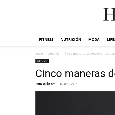
H
FITNESS
NUTRICIÓN
MODA
LIFE
Inicio
Lifestyle
Cinco maneras de entrenar tus pen
Lifestyle
Cinco maneras de
Redacción hm
-
13 abril, 2017