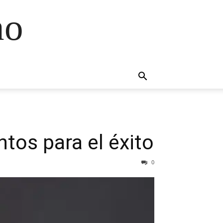
no
tos para el éxito
0