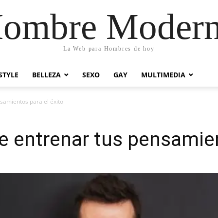
ombre Moder
La Web para Hombres de hoy
STYLE
BELLEZA
SEXO
GAY
MULTIMEDIA
samientos para el éxito
 entrenar tus pensamien