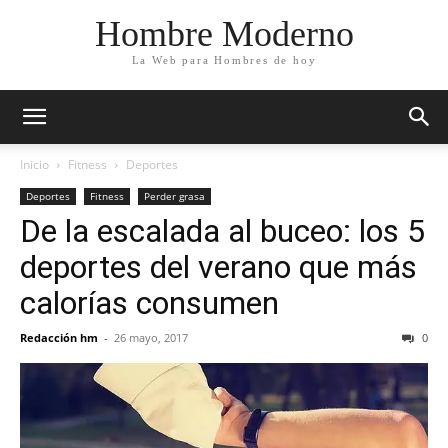
Hombre Moderno
La Web para Hombres de hoy
Inicio
Fitness
Deportes
Deportes
Fitness
Perder grasa
De la escalada al buceo: los 5
deportes del verano que más
calorías consumen
Redacción hm
-
26 mayo, 2017
0