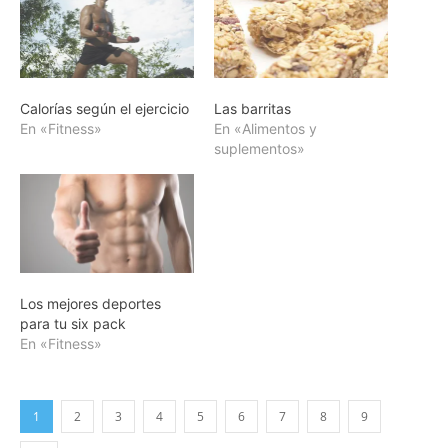
Calorías según el ejercicio
Las barritas
En «Fitness»
En «Alimentos y
suplementos»
Los mejores deportes
para tu six pack
En «Fitness»
1
2
3
4
5
6
7
8
9