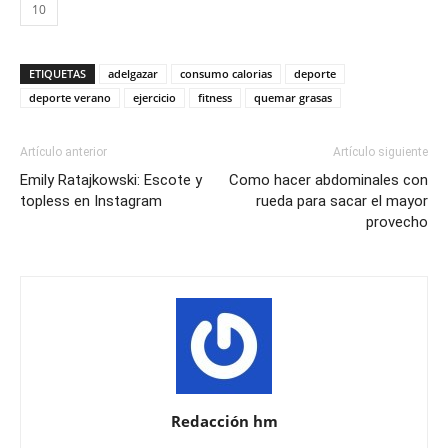
10
ETIQUETAS
adelgazar
consumo calorias
deporte
deporte verano
ejercicio
fitness
quemar grasas
Artículo anterior
Artículo siguiente
Emily Ratajkowski: Escote y
Como hacer abdominales con
topless en Instagram
rueda para sacar el mayor
provecho
Redacción hm