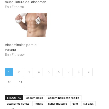
musculatura del abdomen
En «Fitness»
Abdominales para el
verano
En «Fitness»
1
2
3
4
5
6
7
8
9
10
11
ETIQUETAS
abdominales
abdominales con rodillo
accesorios fitness
fitness
ganar musculo
gym
six pack