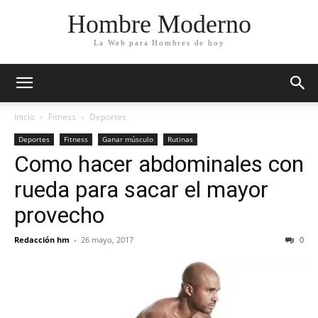
Hombre Moderno
La Web para Hombres de hoy
Inicio
Fitness
Deportes
Deportes
Fitness
Ganar músculo
Rutinas
Como hacer abdominales con
rueda para sacar el mayor
provecho
Redacción hm
-
26 mayo, 2017
0