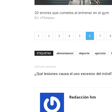
20 errores que cometes al entrenar en el gym
En «Fitness»
1
2
3
4
5
6
7
8
ETIQUETAS
alimentacion
deporte
ejercicio
Artículo anterior
¿Qué lesiones causa el uso excesivo del móvil
Redacción hm