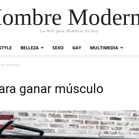
ombre Moder
La Web para Hombres de hoy
STYLE
BELLEZA
SEXO
GAY
MULTIMEDIA
anar músculo
para ganar músculo