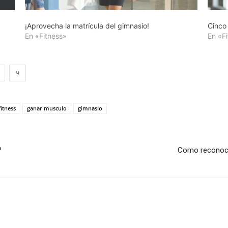
¡Aprovecha la matrícula del gimnasio!
Cinco
En «Fitness»
En «F
9
fitness
ganar musculo
gimnasio
?
Como reconocer