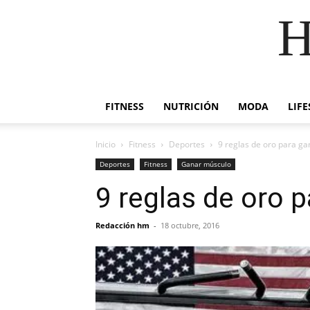
H
FITNESS
NUTRICIÓN
MODA
LIFE
Inicio
Fitness
Deportes
9 reglas de oro para g
Deportes
Fitness
Ganar músculo
9 reglas de oro 
Redacción hm
-
18 octubre, 2016