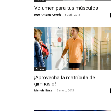
Volumen para tus músculos
Jose Antonio Cortés
-
8 abril, 2015
Fitness
¡Aprovecha la matrícula del
gimnasio!
Mariola Báez
-
13 enero, 2015