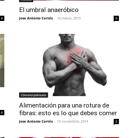
El umbral anaeróbico
Jose Antonio Cortés
-
16 marzo, 2015
0
0
Cómelo/piénsalo
Alimentación para una rotura de
fibras: esto es lo que debes comer
0
Jose Antonio Cortés
-
10 noviembre, 2014
0