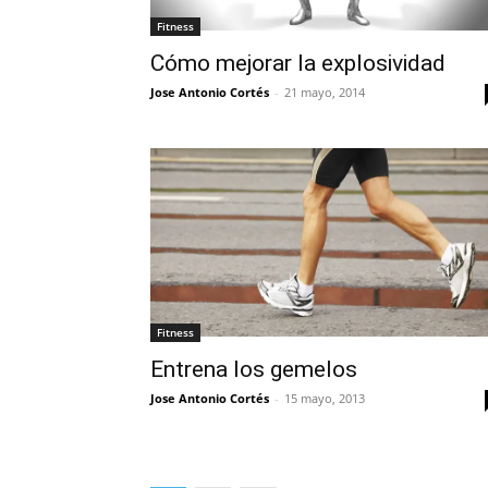
Fitness
Cómo mejorar la explosividad
Jose Antonio Cortés
-
21 mayo, 2014
Fitness
Entrena los gemelos
Jose Antonio Cortés
-
15 mayo, 2013