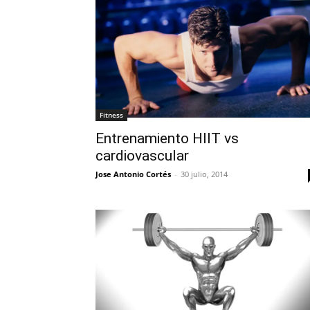
Fitness
Entrenamiento HIIT vs
cardiovascular
Jose Antonio Cortés
-
30 julio, 2014