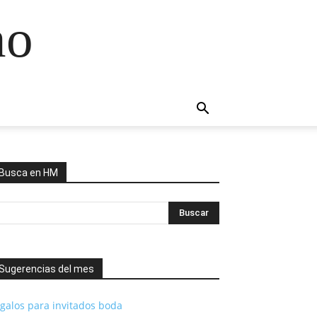
no
Busca en HM
Sugerencias del mes
galos para invitados boda