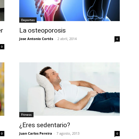
Deportes
er
La osteoporosis
Jose Antonio Cortés
-
2 abril, 2014
0
0
Fitness
¿Eres sedentario?
Juan Carlos Pereira
-
7 agosto, 2013
0
0