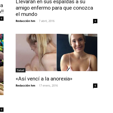
Llevarán en sus espaldas a su
la
amigo enfermo para que conozca
!!
el mundo
0
Redacción hm
-
7 abril, 2016
0
Salud
«Así vencí a la anorexia»
Redacción hm
-
17 enero, 2016
0
0