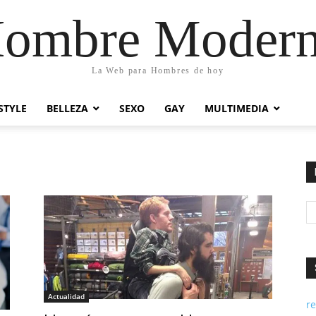
ombre Moder
La Web para Hombres de hoy
STYLE
BELLEZA
SEXO
GAY
MULTIMEDIA
Actualidad
re