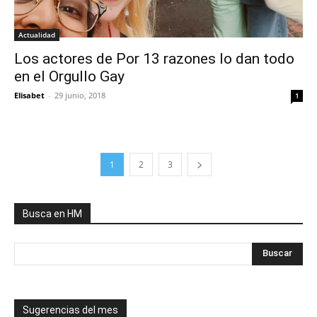
Actualidad
Los actores de Por 13 razones lo dan todo
en el Orgullo Gay
Elisabet
-
29 junio, 2018
1
1
2
3
Busca en HM
Sugerencias del mes