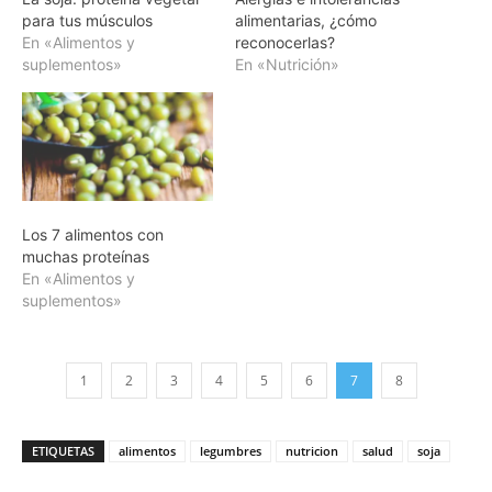
para tus músculos
alimentarias, ¿cómo
En «Alimentos y
reconocerlas?
suplementos»
En «Nutrición»
Los 7 alimentos con
muchas proteínas
En «Alimentos y
suplementos»
1
2
3
4
5
6
7
8
ETIQUETAS
alimentos
legumbres
nutricion
salud
soja