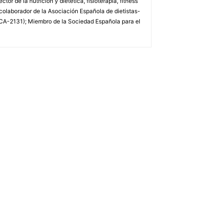
or de la nutrición y dietética, fisioterapia, fitness
 colaborador de la Asociación Española de dietistas-
DCA-2131); Miembro de la Sociedad Española para el