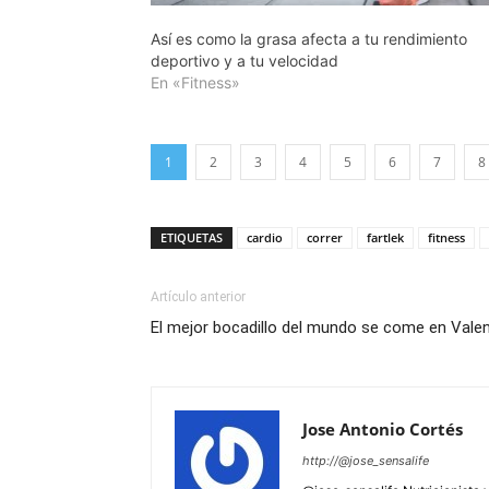
Así es como la grasa afecta a tu rendimiento
deportivo y a tu velocidad
En «Fitness»
1
2
3
4
5
6
7
8
ETIQUETAS
cardio
correr
fartlek
fitness
Artículo anterior
El mejor bocadillo del mundo se come en Vale
Jose Antonio Cortés
http://@jose_sensalife