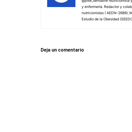
@jose_sensalife Nutricionista y
y enfermería. Redactor y colab
nutricionistas ( AEDN-2689); 
Estudio de la Obesidad (SEED
Deja un comentario