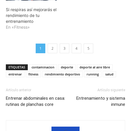
Si respiras así mejorarás el
rendimiento de tu
entrenamiento
En «Fitness»
1
2
3
4
5
ETIQUETAS
contaminacion
deporte
deporte al aire libre
entrenar
fitness
rendimiento deportivo
running
salud
Artículo anterior
Artículo siguiente
Entrenar abdominales en casa:
Entrenamiento y sistema
rutinas de planchas core
inmune