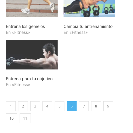
Entrena los gemelos
Cambia tu entrenamiento
En «Fitness»
En «Fitness»
Entrena para tu objetivo
En «Fitness»
1
2
3
4
5
6
7
8
9
10
11