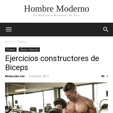
Hombre Moderno
La Web para Hombres de hoy
Inicio
Fitness
Fitness
Ganar músculo
Ejercicios constructores de
Biceps
Redacción hm
-
3 octubre, 2017
0