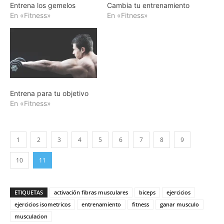
Entrena los gemelos
Cambia tu entrenamiento
En «Fitness»
En «Fitness»
Entrena para tu objetivo
En «Fitness»
1
2
3
4
5
6
7
8
9
10
11
ETIQUETAS
activación fibras musculares
biceps
ejercicios
ejercicios isometricos
entrenamiento
fitness
ganar musculo
musculacion