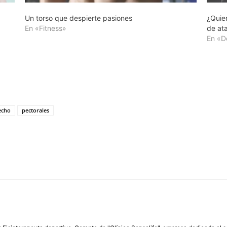
Un torso que despierte pasiones
¿Quier
En «Fitness»
de at
En «D
echo
pectorales