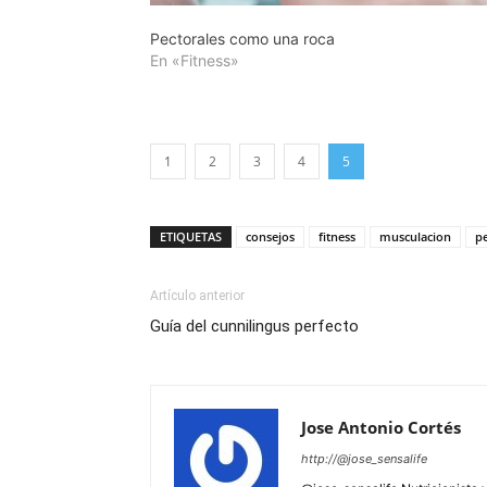
Pectorales como una roca
En «Fitness»
1
2
3
4
5
ETIQUETAS
consejos
fitness
musculacion
p
Artículo anterior
Guía del cunnilingus perfecto
Jose Antonio Cortés
http://@jose_sensalife