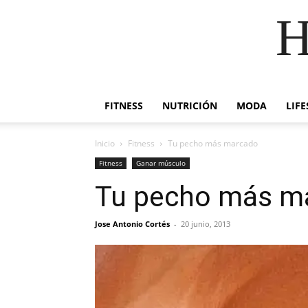
H
FITNESS
NUTRICIÓN
MODA
LIFE
Inicio
Fitness
Tu pecho más marcado
Fitness
Ganar músculo
Tu pecho más m
Jose Antonio Cortés
-
20 junio, 2013