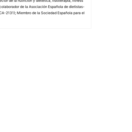
or de la nutrición y dietética, fisioterapia, fitness
 colaborador de la Asociación Española de dietistas-
DCA-2131); Miembro de la Sociedad Española para el