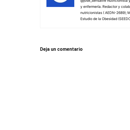
@jose_sensalife Nutricionista y
y enfermería. Redactor y colab
nutricionistas ( AEDN-2689); 
Estudio de la Obesidad (SEED
Deja un comentario