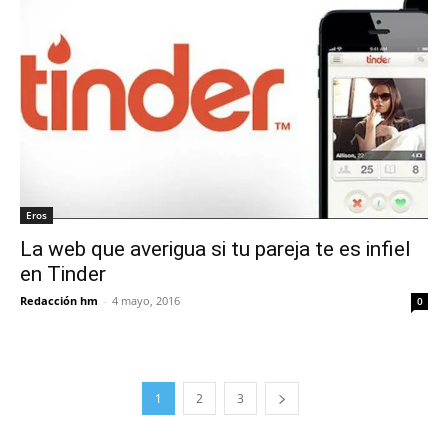
Eros
La web que averigua si tu pareja te es infiel
en Tinder
Redacción hm
-
4 mayo, 2016
0
1
2
3