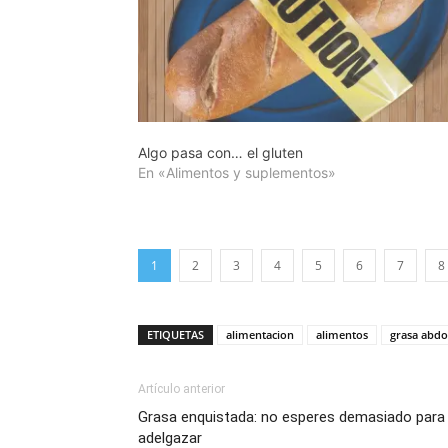
Algo pasa con… el gluten
En «Alimentos y suplementos»
1
2
3
4
5
6
7
8
ETIQUETAS
alimentacion
alimentos
grasa abd
Artículo anterior
Grasa enquistada: no esperes demasiado para 
adelgazar