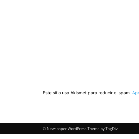
Este sitio usa Akismet para reducir el spam.
Apr
© Newspaper WordPress Theme by TagDiv