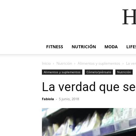
H
FITNESS
NUTRICIÓN
MODA
LIFE
Inicio
Nutrición
Alimentos y suplementos
La ve
Alimentos y suplementos
Cómelo/piénsalo
Nutrición
La verdad que se
Fabiola
-
5 junio, 2018