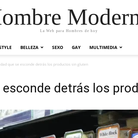
ombre Moder
La Web para Hombres de hoy
STYLE
BELLEZA
SEXO
GAY
MULTIMEDIA
rdad que se esconde detrás los productos sin gluten
 esconde detrás los prod