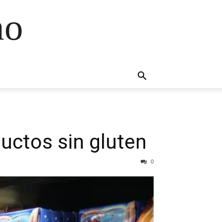
no
uctos sin gluten
0