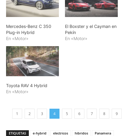
Mercedes-Benz C 350
El Boxster y el Cayman en
Plug-in Hybrid
Pekín
En «Motor»
En «Motor»
Toyota RAV 4 Hybrid
En «Motor»
1
2
3
4
5
6
7
8
9
ETIQUETAS
e-hybrid
electricos
hibridos
Panamera