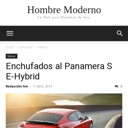
Hombre Moderno
La Web para Hombres de hoy
Inicio
Lifestyle
Motor
Motor
Enchufados al Panamera S
E-Hybrid
Redacción hm
-
11 abril, 2013
0