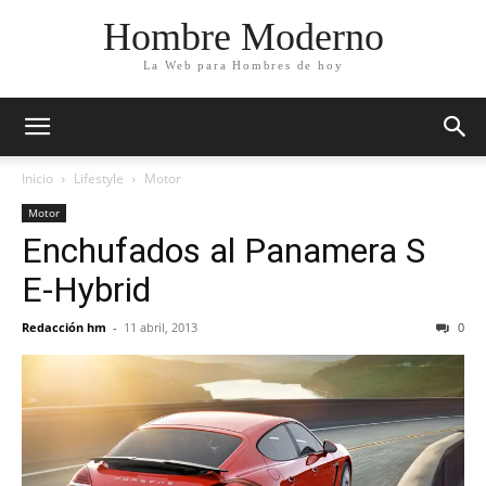
Hombre Moderno
La Web para Hombres de hoy
Inicio
Lifestyle
Motor
Motor
Enchufados al Panamera S
E-Hybrid
Redacción hm
-
11 abril, 2013
0