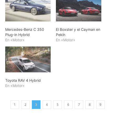
Mercedes-Benz C 350
El Boxster y el Cayman en
Plug-in Hybrid
Pekín
En «Motor»
En «Motor»
Toyota RAV 4 Hybrid
En «Motor»
1
2
3
4
5
6
7
8
9