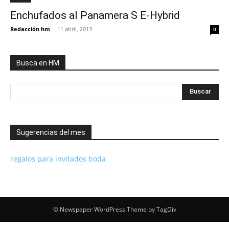
Enchufados al Panamera S E-Hybrid
Redacción hm
-
11 abril, 2013
0
Busca en HM
Sugerencias del mes
regalos para invitados boda
© Newspaper WordPress Theme by TagDiv