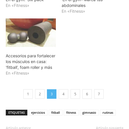
En «Fitness»
abdominales
En «Fitness»
Accesorios para fortalecer
los músculos en casa:
‘fitball’, foam roller y más
En «Fitness»
1
2
3
4
5
6
7
ETIQUETAS
ejercicios
fitball
fitness
gimnasio
rutinas
Artículo anterior
Artículo siguiente