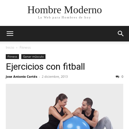
Hombre Moderno
La Web para Hombres de hoy
Inicio
Fitness
Fitness
Ganar músculo
Ejercicios con fitball
Jose Antonio Cortés
-
2 diciembre, 2013
0