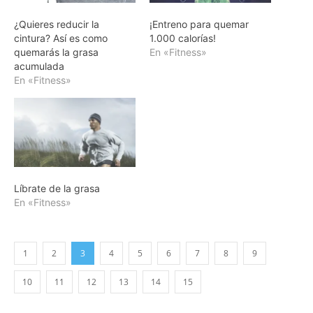
¿Quieres reducir la
¡Entreno para quemar
cintura? Así es como
1.000 calorías!
quemarás la grasa
En «Fitness»
acumulada
En «Fitness»
Líbrate de la grasa
En «Fitness»
1
2
3
4
5
6
7
8
9
10
11
12
13
14
15