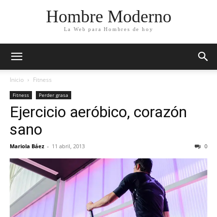
Hombre Moderno
La Web para Hombres de hoy
Inicio
Fitness
Fitness
Perder grasa
Ejercicio aeróbico, corazón
sano
Mariola Báez
-
11 abril, 2013
0