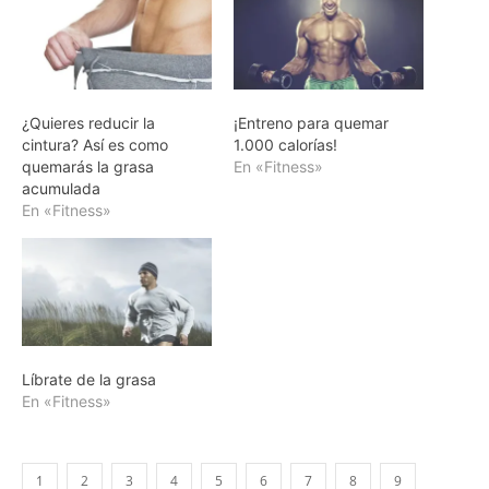
¿Quieres reducir la
¡Entreno para quemar
cintura? Así es como
1.000 calorías!
quemarás la grasa
En «Fitness»
acumulada
En «Fitness»
Líbrate de la grasa
En «Fitness»
1
2
3
4
5
6
7
8
9