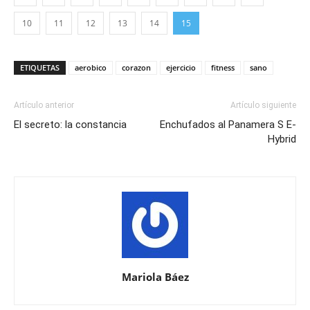
10
11
12
13
14
15
ETIQUETAS
aerobico
corazon
ejercicio
fitness
sano
Artículo anterior
Artículo siguiente
El secreto: la constancia
Enchufados al Panamera S E-
Hybrid
Mariola Báez