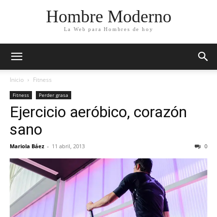
Hombre Moderno
La Web para Hombres de hoy
Inicio
Fitness
Fitness
Perder grasa
Ejercicio aeróbico, corazón
sano
Mariola Báez
-
11 abril, 2013
0