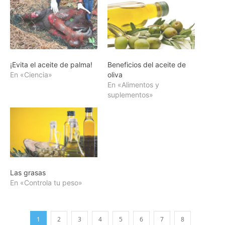
¡Evita el aceite de palma!
Beneficios del aceite de
En «Ciencia»
oliva
En «Alimentos y
suplementos»
Las grasas
En «Controla tu peso»
1
2
3
4
5
6
7
8