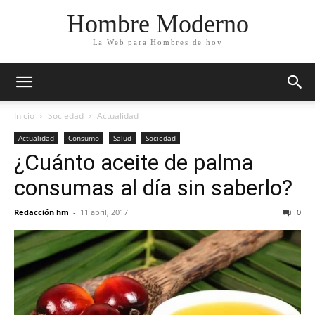
Hombre Moderno
La Web para Hombres de hoy
Inicio
Sociedad
Actualidad
Actualidad
Consumo
Salud
Sociedad
¿Cuánto aceite de palma
consumas al día sin saberlo?
Redacción hm
-
11 abril, 2017
0