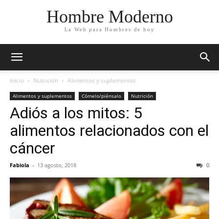
Hombre Moderno
La Web para Hombres de hoy
Inicio
Nutrición
Alimentos y suplementos
Alimentos y suplementos
Cómelo/piénsalo
Nutrición
Adiós a los mitos: 5
alimentos relacionados con el
cáncer
Fabiola
-
13 agosto, 2018
0