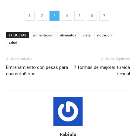
1
2
3
4
5
6
7
ETIQUETAS
alimentacion
alimentos
dieta
nutricion
salud
Artículo anterior
Artículo siguiente
Entrenamiento con pesas para
7 formas de mejorar tu vida
cuarentañeros
sexual
Fabiola