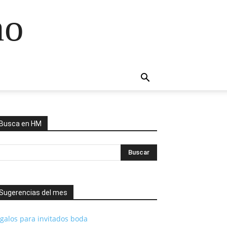
no
Busca en HM
Sugerencias del mes
galos para invitados boda