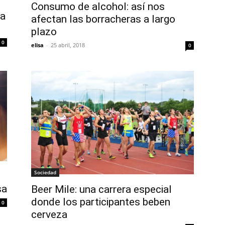
Consumo de alcohol: así nos
la
afectan las borracheras a largo
plazo
0
elisa
-
25 abril, 2018
0
Sociedad
sa
Beer Mile: una carrera especial
donde los participantes beben
0
cerveza