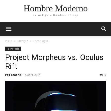
Hombre Moderno
La Web para Hombres de hoy
Inicio
Lifestyle
Tecnología
Tecnología
Project Morpheus vs. Oculus
Rift
Pep Seoane
-
5 abril, 2014
0