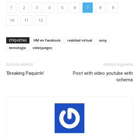
1
2
3
4
5
6
7
8
9
10
11
12
ETIQUETAS
HM en Facebook
realidad virtual
sony
tecnologia
videojuegos
Artículo anterior
Artículo siguiente
‘Breaking Paquirrín’
Post with video youtube with
schema