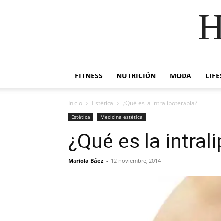
H
FITNESS
NUTRICIÓN
MODA
LIFE
Inicio
Estética
¿Qué es la intralipoterapia?
Estética
Medicina estética
¿Qué es la intral
Mariola Báez
-
12 noviembre, 2014