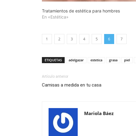
Tratamientos de estética para hombres
En «Estética»
1
2
3
4
5
6
7
ETIQUETAS
adelgazar
estetica
grasa
piel
Artículo anterior
Camisas a medida en tu casa
Mariola Báez