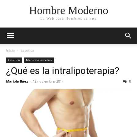
Hombre Moderno
La Web para Hombres de hoy
Inicio
Estética
Estética
Medicina estética
¿Qué es la intralipoterapia?
Mariola Báez
-
12 noviembre, 2014
0