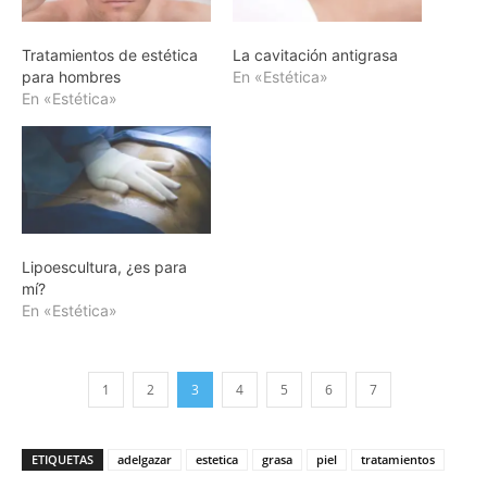
Tratamientos de estética
La cavitación antigrasa
para hombres
En «Estética»
En «Estética»
Lipoescultura, ¿es para
mí?
En «Estética»
1
2
3
4
5
6
7
ETIQUETAS
adelgazar
estetica
grasa
piel
tratamientos