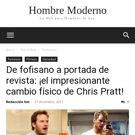
Hombre Moderno
La Web para Hombres de hoy
Inicio
Sociedad
Famosos
Famosos
Fitness
Sociedad
De fofisano a portada de
revista: ¡el impresionante
cambio físico de Chris Pratt!
Redacción hm
-
27 diciembre, 2017
0