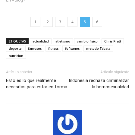
1
2
3
4
5
6
ETIQUETAS
actualidad
atletismo
cambio fisico
Chris Pratt
deporte
famosos
fitness
fofisanos
metodo Tabata
nutricion
Artículo anterior
Artículo siguiente
Esto es lo que realmente
Indonesia rechaza criminalizar
necesitas para estar en forma
la homosexualidad